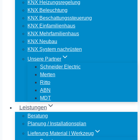
KNX Heizungsregelung
KNX Beleuchtung
KNX Beschattungssteuerung
KNX Einfamilienhaus
KNX Mehrfamilienhaus
KNX Neubau
KNX System nachrüsten
Unsere Partner
Schneider Electric
Merten
Ritto
ABN
MDT
Leistungen
Beratung
Planung / Installationsplan
Lieferung Material | Werkzeug