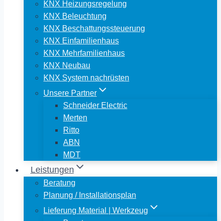
KNX Heizungsregelung
KNX Beleuchtung
KNX Beschattungssteuerung
KNX Einfamilienhaus
KNX Mehrfamilienhaus
KNX Neubau
KNX System nachrüsten
Unsere Partner
Schneider Electric
Merten
Ritto
ABN
MDT
Leistungen
Beratung
Planung / Installationsplan
Lieferung Material | Werkzeug