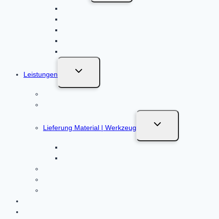
Schneider Electric
Merten
Ritto
ABN
MDT
Untermenü
Leistungen
umschalten
Beratung
Planung / Installationsplan
Untermenü
Lieferung Material | Werkzeug
umschalten
Baustrom
Werkzeugverkauf
KNX Verteilerbau
Abnahme & Einweisung
Service & Wartung
Kosten
Kundenprojekte