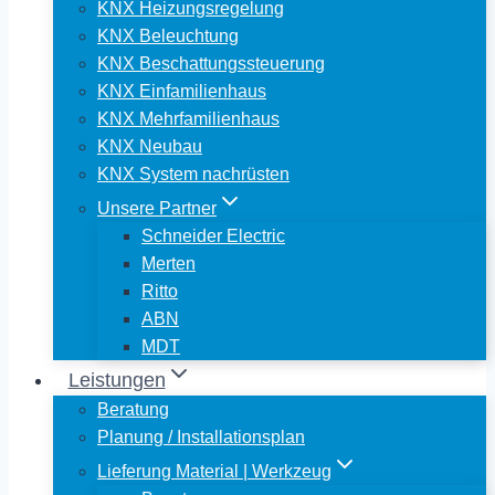
KNX Heizungsregelung
KNX Beleuchtung
KNX Beschattungssteuerung
KNX Einfamilienhaus
KNX Mehrfamilienhaus
KNX Neubau
KNX System nachrüsten
Unsere Partner
Schneider Electric
Merten
Ritto
ABN
MDT
Leistungen
Beratung
Planung / Installationsplan
Lieferung Material | Werkzeug