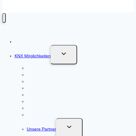
Untermenü
KNX Möglichkeiten
umschalten
KNX Fensterüberwachung
KNX Heizungsregelung
KNX Beleuchtung
KNX Beschattungssteuerung
KNX Einfamilienhaus
KNX Mehrfamilienhaus
KNX Neubau
KNX System nachrüsten
Untermenü
Unsere Partner
umschalten