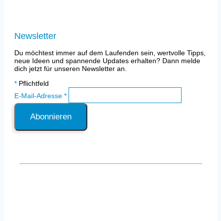
Datenschutz
Newsletter
Du möchtest immer auf dem Laufenden sein, wertvolle Tipps,
neue Ideen und spannende Updates erhalten? Dann melde
dich jetzt für unseren Newsletter an.
*
Pflichtfeld
E-Mail-Adresse
*
Privatsphäre-Einstellungen ändern
|
Historie der
Privatsphäre-Einstellungen
|
Einwilligungen
widerrufen
– Webdesign & Umsetzung by
Webfeinschliff