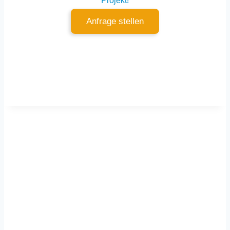
Projekt!
Anfrage stellen
Für dich vor Ort
Würzburg
–
Dettelbach
–
Kitzingen
–
Schweinfurt
–