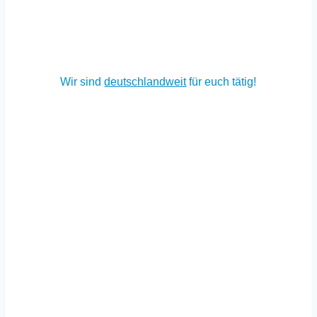
Kissingen – Heilbronn – Heidelberg –
Darmstadt
–
Köln
–
Hamburg
… und selbstverständlich auch in allen anderen Städten!
Wir sind
deutschland­weit
für euch tätig!
Info & Beratung
Du möchtest mehr zum Thema Smart Home erfahren?
Smart Home Ratgeber
Smart Home Kosten
Smart Home (KNX) Service
KNX oder Loxone? Der Vergleich