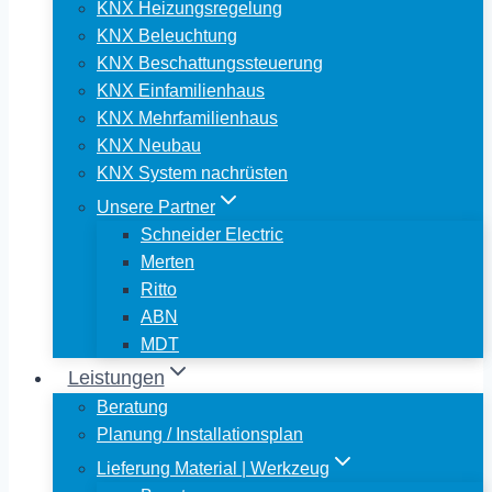
KNX Heizungsregelung
KNX Beleuchtung
KNX Beschattungssteuerung
KNX Einfamilienhaus
KNX Mehrfamilienhaus
KNX Neubau
KNX System nachrüsten
Unsere Partner
Schneider Electric
Merten
Ritto
ABN
MDT
Leistungen
Beratung
Planung / Installationsplan
Lieferung Material | Werkzeug