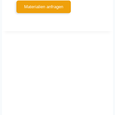
Materialien anfragen
Für dich vor Ort
Würzburg
–
Dettelbach
–
Kitzingen
–
Schweinfurt
–
Mainspessart – Tauberfranken –
Nürnberg
–
Bamberg
–
München
–
Stuttgart
–
Frankfurt am Main
– Rhein-Main –
Fulda –
Berlin
– Erlangen – Fürth –
Aschaffenburg
– Bad