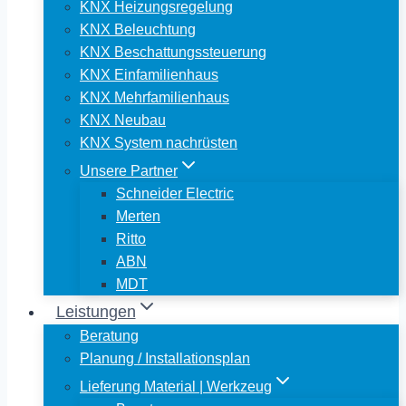
KNX Heizungsregelung
KNX Beleuchtung
KNX Beschattungssteuerung
KNX Einfamilienhaus
KNX Mehrfamilienhaus
KNX Neubau
KNX System nachrüsten
Unsere Partner
Schneider Electric
Merten
Ritto
ABN
MDT
Leistungen
Beratung
Planung / Installationsplan
Lieferung Material | Werkzeug