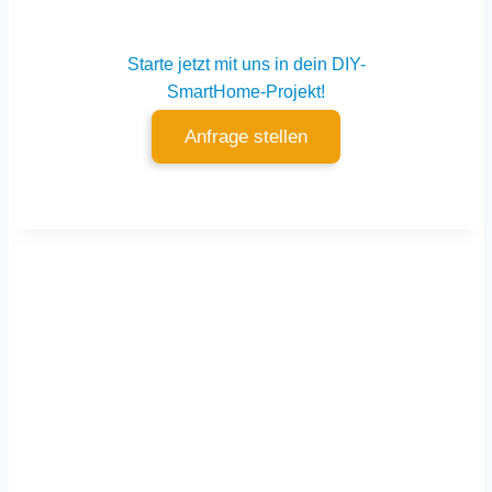
Starte jetzt mit uns in dein DIY-
SmartHome-Projekt!
Anfrage stellen
Für dich vor Ort
Würzburg
–
Dettelbach
–
Kitzingen
–
Schweinfurt
–