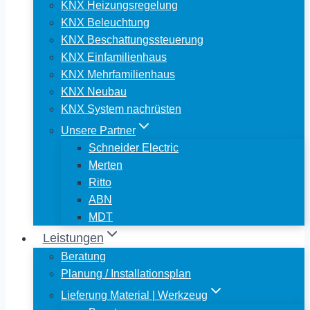
KNX Heizungsregelung
KNX Beleuchtung
KNX Beschattungssteuerung
KNX Einfamilienhaus
KNX Mehrfamilienhaus
KNX Neubau
KNX System nachrüsten
Unsere Partner
Schneider Electric
Merten
Ritto
ABN
MDT
Leistungen
Beratung
Planung / Installationsplan
Lieferung Material | Werkzeug