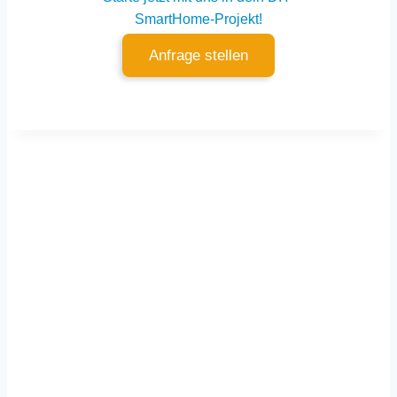
SmartHome-Projekt!
Anfrage stellen
Für dich vor Ort
Würzburg
–
Dettelbach
–
Kitzingen
–
Schweinfurt
–
Mainspessart – Tauberfranken –
Nürnberg
–
Bamberg
–
München
–
Stuttgart
–
Frankfurt am Main
– Rhein-Main –