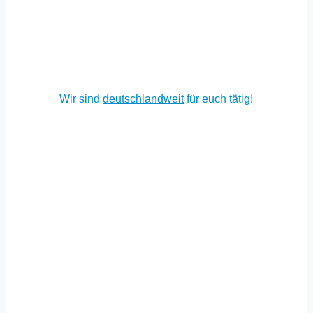
Fulda –
Berlin
– Erlangen – Fürth –
Aschaffenburg
– Bad
Kissingen – Heilbronn – Heidelberg –
Darmstadt
–
Köln
–
Hamburg
… und selbstverständlich auch in allen anderen Städten!
Wir sind
deutschland­weit
für euch tätig!
Info & Beratung
Du möchtest mehr zum Thema Smart Home erfahren?
Smart Home Ratgeber
Smart Home Kosten
Smart Home (KNX) Service