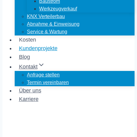
Baustrom
Werkzeugverkauf
KNX Verteilerbau
Abnahme & Einweisung
Service & Wartung
Kosten
Kundenprojekte
Blog
Kontakt
Anfrage stellen
Termin vereinbaren
Über uns
Karriere