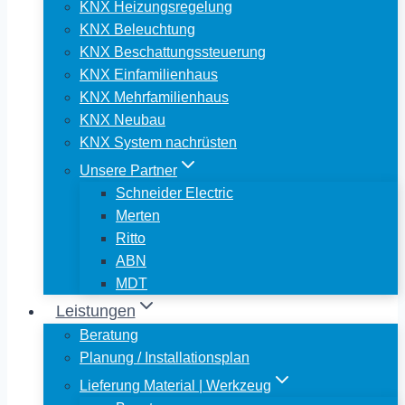
KNX Heizungsregelung
KNX Beleuchtung
KNX Beschattungssteuerung
KNX Einfamilienhaus
KNX Mehrfamilienhaus
KNX Neubau
KNX System nachrüsten
Unsere Partner
Schneider Electric
Merten
Ritto
ABN
MDT
Leistungen
Beratung
Planung / Installationsplan
Lieferung Material | Werkzeug