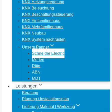
KNX Heizungsregelung
KNX Beleuchtung
KNX Beschattungssteuerung
KNX Einfamilienhaus
KNX Mehrfamilienhaus
KNX Neubau
KNX System nachrüsten
Unsere Partner
Schneider Electric
Merten
Ritto
ABN
MDT
Leistungen
Beratung
Planung / Installationsplan
Lieferung Material | Werkzeug