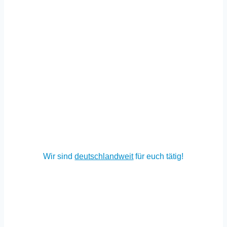
Für dich vor Ort
Würzburg
–
Dettelbach
–
Kitzingen
–
Schweinfurt
–
Mainspessart – Tauberfranken –
Nürnberg
–
Bamberg
–
München
–
Stuttgart
–
Frankfurt am Main
– Rhein-Main –
Fulda –
Berlin
– Erlangen – Fürth –
Aschaffenburg
– Bad
Kissingen – Heilbronn – Heidelberg –
Darmstadt
–
Köln
–
Hamburg
… und selbstverständlich auch in allen anderen Städten!
Wir sind
deutschland­weit
für euch tätig!
Info & Beratung