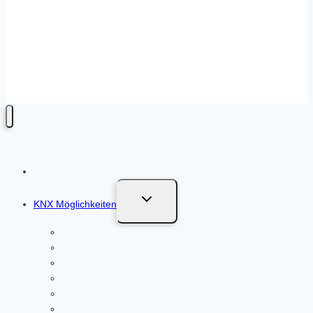
Privatsphäre-Einstellungen ändern
|
Historie der
Privatsphäre-Einstellungen
|
Einwilligungen
widerrufen
– Webdesign & Umsetzung by
Webfeinschliff
Untermenü
KNX Möglichkeiten
umschalten
KNX Fensterüberwachung
KNX Heizungsregelung
KNX Beleuchtung
KNX Beschattungssteuerung
KNX Einfamilienhaus
KNX Mehrfamilienhaus