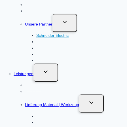
KNX Neubau
KNX System nachrüsten
Untermenü
Unsere Partner
umschalten
Schneider Electric
Merten
Ritto
ABN
MDT
Untermenü
Leistungen
umschalten
Beratung
Planung / Installationsplan
Untermenü
Lieferung Material | Werkzeug
umschalten
Baustrom
Werkzeugverkauf