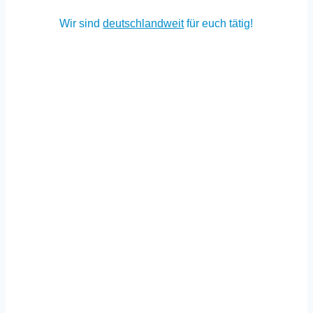
Wir sind
deutschland­weit
für euch tätig!
Info & Beratung
Du möchtest mehr zum Thema Smart Home erfahren?
Smart Home Ratgeber
Smart Home Kosten
Smart Home (KNX) Service
KNX oder Loxone? Der Vergleich
Unsere Experten sind gerne für dich da!