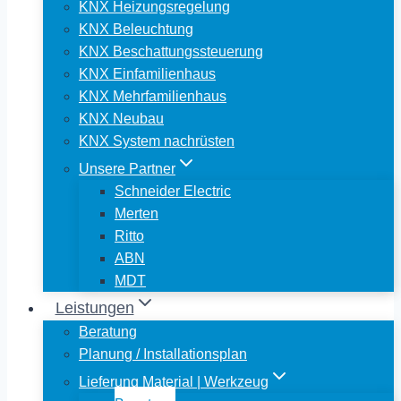
KNX Heizungsregelung
KNX Beleuchtung
KNX Beschattungssteuerung
KNX Einfamilienhaus
KNX Mehrfamilienhaus
KNX Neubau
KNX System nachrüsten
Unsere Partner
Schneider Electric
Merten
Ritto
ABN
MDT
Leistungen
Beratung
Planung / Installationsplan
Lieferung Material | Werkzeug