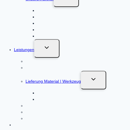
umschalten
Schneider Electric
Merten
Ritto
ABN
MDT
Untermenü
Leistungen
umschalten
Beratung
Planung / Installationsplan
Untermenü
Lieferung Material | Werkzeug
umschalten
Baustrom
Werkzeugverkauf
KNX Verteilerbau
Abnahme & Einweisung
Service & Wartung
Kosten