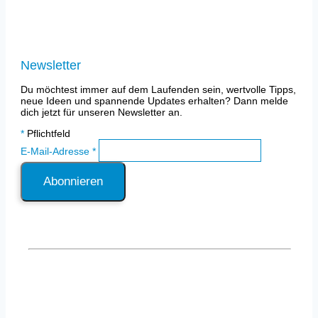
Impressum
Datenschutz
Newsletter
Du möchtest immer auf dem Laufenden sein, wertvolle Tipps,
neue Ideen und spannende Updates erhalten? Dann melde
dich jetzt für unseren Newsletter an.
*
Pflichtfeld
E-Mail-Adresse
*
Privatsphäre-Einstellungen ändern
|
Historie der
Privatsphäre-Einstellungen
|
Einwilligungen
widerrufen
– Webdesign & Umsetzung by