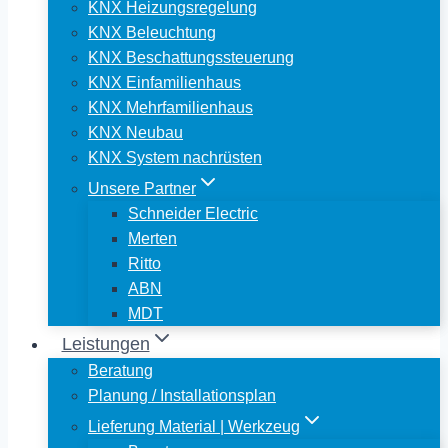
KNX Heizungsregelung
KNX Beleuchtung
KNX Beschattungssteuerung
KNX Einfamilienhaus
KNX Mehrfamilienhaus
KNX Neubau
KNX System nachrüsten
Unsere Partner
Schneider Electric
Merten
Ritto
ABN
MDT
Leistungen
Beratung
Planung / Installationsplan
Lieferung Material | Werkzeug