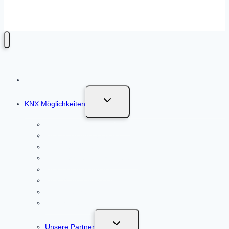
Webfeinschliff
Untermenü
KNX Möglichkeiten
umschalten
KNX Fensterüberwachung
KNX Heizungsregelung
KNX Beleuchtung
KNX Beschattungssteuerung
KNX Einfamilienhaus
KNX Mehrfamilienhaus
KNX Neubau
KNX System nachrüsten
Untermenü
Unsere Partner