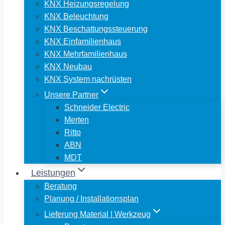
KNX Heizungsregelung
KNX Beleuchtung
KNX Beschattungssteuerung
KNX Einfamilienhaus
KNX Mehrfamilienhaus
KNX Neubau
KNX System nachrüsten
Unsere Partner
Schneider Electric
Merten
Ritto
ABN
MDT
Leistungen
Beratung
Planung / Installationsplan
Lieferung Material | Werkzeug