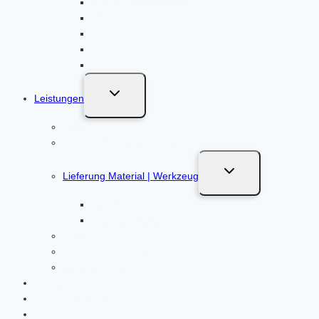
Schneider Electric
Merten
Ritto
ABN
MDT
Untermenü
Leistungen
umschalten
Beratung
Planung / Installationsplan
Untermenü
Lieferung Material | Werkzeug
umschalten
Baustrom
Werkzeugverkauf
KNX Verteilerbau
Abnahme & Einweisung
Service & Wartung
Kosten
Kundenprojekte
Blog