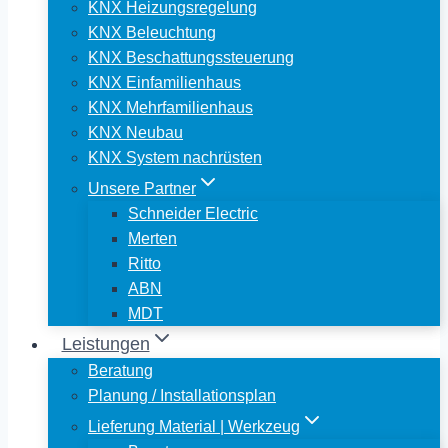
KNX Heizungsregelung
KNX Beleuchtung
KNX Beschattungssteuerung
KNX Einfamilienhaus
KNX Mehrfamilienhaus
KNX Neubau
KNX System nachrüsten
Unsere Partner
Schneider Electric
Merten
Ritto
ABN
MDT
Leistungen
Beratung
Planung / Installationsplan
Lieferung Material | Werkzeug