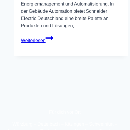
Energiemanagement und Automatisierung. In
der Gebäude Automation bietet Schneider
Electric Deutschland eine breite Palette an
Produkten und Lösungen,…
Schneider
Weiterlesen
Electric
Für dich vor Ort
Würzburg
–
Dettelbach
–
Kitzingen
–
Schweinfurt
–