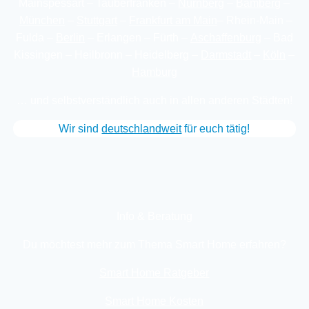
Mainspessart – Tauberfranken –
Nürnberg
–
Bamberg
–
München
–
Stuttgart
–
Frankfurt am Main
– Rhein-Main –
Fulda –
Berlin
– Erlangen – Fürth –
Aschaffenburg
– Bad
Kissingen – Heilbronn – Heidelberg –
Darmstadt
–
Köln
–
Hamburg
… und selbstverständlich auch in allen anderen Städten!
Wir sind
deutschland­weit
für euch tätig!
Info & Beratung
Du möchtest mehr zum Thema Smart Home erfahren?
Smart Home Ratgeber
Smart Home Kosten