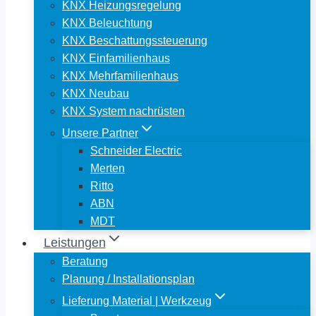
KNX Heizungsregelung
KNX Beleuchtung
KNX Beschattungssteuerung
KNX Einfamilienhaus
KNX Mehrfamilienhaus
KNX Neubau
KNX System nachrüsten
Unsere Partner
Schneider Electric
Merten
Ritto
ABN
MDT
Leistungen
Beratung
Planung / Installationsplan
Lieferung Material | Werkzeug