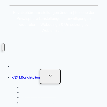
Privatsphäre-Einstellungen ändern
|
Historie der
Privatsphäre-Einstellungen
|
Einwilligungen
widerrufen
– Webdesign & Umsetzung by
Webfeinschliff
Untermenü
KNX Möglichkeiten
umschalten
KNX Fensterüberwachung
KNX Heizungsregelung
KNX Beleuchtung
KNX Beschattungssteuerung