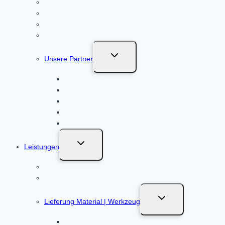
KNX Einfamilienhaus
KNX Mehrfamilienhaus
KNX Neubau
KNX System nachrüsten
Untermenü
Unsere Partner
umschalten
Schneider Electric
Merten
Ritto
ABN
MDT
Untermenü
Leistungen
umschalten
Beratung
Planung / Installationsplan
Untermenü
Lieferung Material | Werkzeug
umschalten
Baustrom