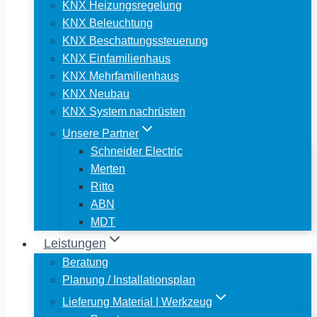
KNX Heizungsregelung
KNX Beleuchtung
KNX Beschattungssteuerung
KNX Einfamilienhaus
KNX Mehrfamilienhaus
KNX Neubau
KNX System nachrüsten
Unsere Partner
Schneider Electric
Merten
Ritto
ABN
MDT
Leistungen
Beratung
Planung / Installationsplan
Lieferung Material | Werkzeug