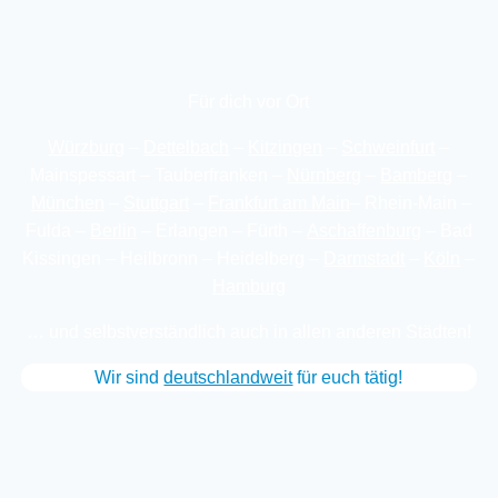
Für dich vor Ort
Würzburg
–
Dettelbach
–
Kitzingen
–
Schweinfurt
–
Mainspessart – Tauberfranken –
Nürnberg
–
Bamberg
–
München
–
Stuttgart
–
Frankfurt am Main
– Rhein-Main –
Fulda –
Berlin
– Erlangen – Fürth –
Aschaffenburg
– Bad
Kissingen – Heilbronn – Heidelberg –
Darmstadt
–
Köln
–
Hamburg
… und selbstverständlich auch in allen anderen Städten!
Wir sind
deutschland­weit
für euch tätig!